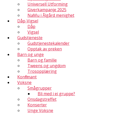
Universell Utforming
Giverkampanje 2025
NaMu i Ålgård menighet
Dåp-Vigsel
Dåp
Vigsel
Gudstjeneste
Gudstjenestekalender
Opptak av preken
Barn og unge
Barn og familie
Tweens og ungdom
Trosopplæring
Konfirmant
Voksne
Smågrupper
Bli med i ei gruppe?
Onsdagstreffet
Konserter
Unge Voksne