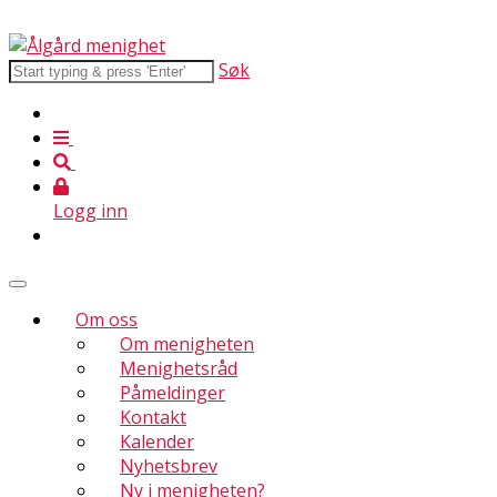
Søk
Logg inn
Om oss
Om menigheten
Menighetsråd
Påmeldinger
Kontakt
Kalender
Nyhetsbrev
Ny i menigheten?