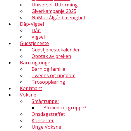
Universell Utforming
Giverkampanje 2025
NaMu i Ålgård menighet
Dåp-Vigsel
Dåp
Vigsel
Gudstjeneste
Gudstjenestekalender
Opptak av preken
Barn og unge
Barn og familie
Tweens og ungdom
Trosopplæring
Konfirmant
Voksne
Smågrupper
Bli med i ei gruppe?
Onsdagstreffet
Konserter
Unge Voksne