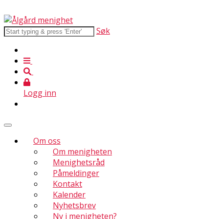
Søk
Logg inn
Om oss
Om menigheten
Menighetsråd
Påmeldinger
Kontakt
Kalender
Nyhetsbrev
Ny i menigheten?