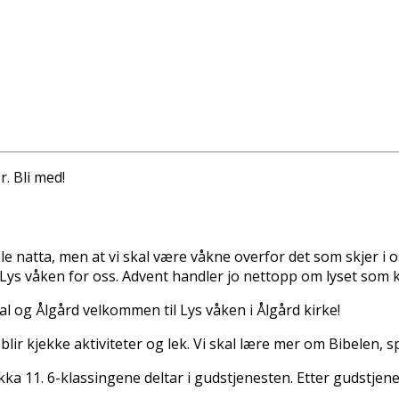
. Bli med!
e natta, men at vi skal være våkne overfor det som skjer i o
Lys våken for oss. Advent handler jo nettopp om lyset som kom
dal og Ålgård velkommen til Lys våken i Ålgård kirke!
blir kjekke aktiviteter og lek. Vi skal lære mer om Bibelen, 
ka 11. 6-klassingene deltar i gudstjenesten. Etter gudstjenes