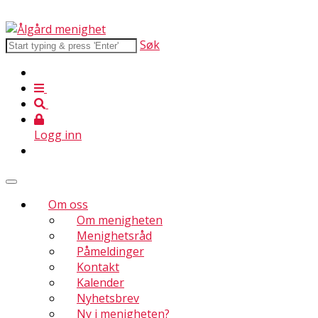
Søk
Logg inn
Om oss
Om menigheten
Menighetsråd
Påmeldinger
Kontakt
Kalender
Nyhetsbrev
Ny i menigheten?