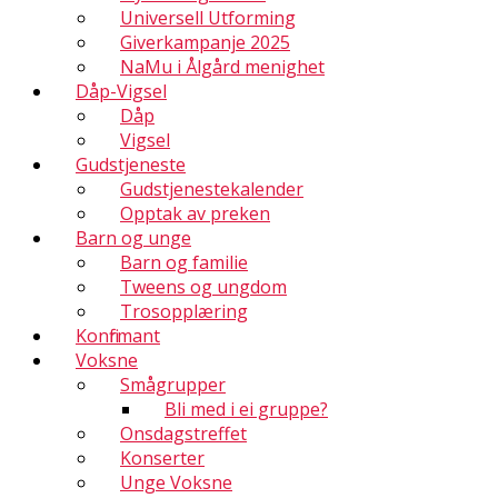
Universell Utforming
Giverkampanje 2025
NaMu i Ålgård menighet
Dåp-Vigsel
Dåp
Vigsel
Gudstjeneste
Gudstjenestekalender
Opptak av preken
Barn og unge
Barn og familie
Tweens og ungdom
Trosopplæring
Konfirmant
Voksne
Smågrupper
Bli med i ei gruppe?
Onsdagstreffet
Konserter
Unge Voksne